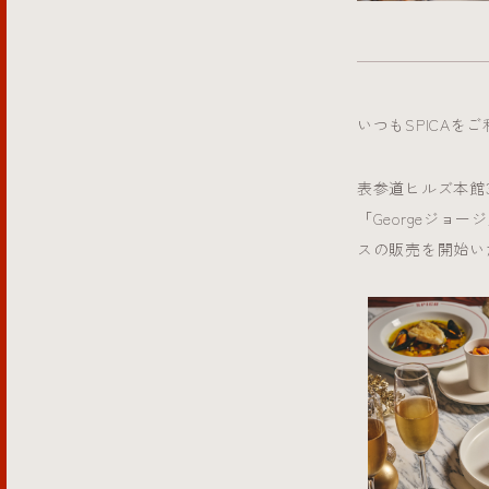
いつもSPICA
表参道ヒルズ本館3
「Georgeジョ
スの販売を開始い