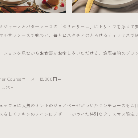
ミジャーノとバターソースの「タリオリーニ」にトリュフを添えて
マルサラソースで味わい、苺とピスタチオのとろけるティラミスで
ーションを見ながらお食事がお愉しみいただける、窓際確約のプラ
Dinner Courseコース 12,000円～
日～25日
ュッフェに人気のミントのジェノベーゼがついたランチコースもご
スらしくチキンのメインにデザートがついた特別なクリスマス限定