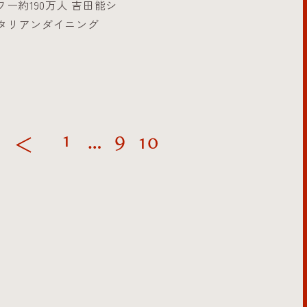
ワー約190万人 吉田能シ
タリアンダイニング
1
9
…
10